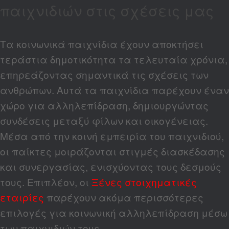
παιχνιδιών στις σχέσεις μας
Τα κοινωνικά παιχνίδια έχουν αποκτήσει
τεράστια δημοτικότητα τα τελευταία χρόνια,
επηρεάζοντας σημαντικά τις σχέσεις των
ανθρώπων. Αυτά τα παιχνίδια παρέχουν έναν
χώρο για αλληλεπίδραση, δημιουργώντας
συνδέσεις μεταξύ φίλων και οικογένειας.
Μέσα από την κοινή εμπειρία του παιχνιδιού,
οι παίκτες μοιράζονται στιγμές διασκέδασης
και συνεργασίας, ενισχύοντας τους δεσμούς
τους. Επιπλέον, οι
Ξένες στοιχηματικές
εταιρίες
παρέχουν ακόμα περισσότερες
επιλογές για κοινωνική αλληλεπίδραση μέσω
των παιχνιδιών τους.