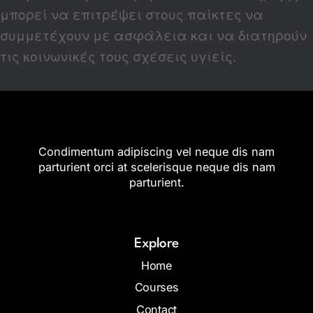
μπορεί να επιτρέψει στους παίκτες να
συμμετέχουν με ασφάλεια και να διατηρούν
τις κοινωνικές τους σχέσεις υγιείς.
Condimentum adipiscing vel neque dis nam
parturient orci at scelerisque neque dis nam
parturient.
Explore
Home
Courses
Contact