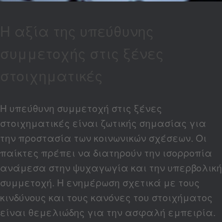
Η αξία της υπεύθυνης
συμμετοχής στις ξένες
στοιχηματικές
Η υπεύθυνη συμμετοχή στις ξένες
στοιχηματικές είναι ζωτικής σημασίας για
την προστασία των κοινωνικών σχέσεων. Οι
παίκτες πρέπει να διατηρούν την ισορροπία
ανάμεσα στην ψυχαγωγία και την υπερβολική
συμμετοχή. Η ενημέρωση σχετικά με τους
κινδύνους και τους κανόνες του στοιχήματος
είναι θεμελιώδης για την ασφαλή εμπειρία.