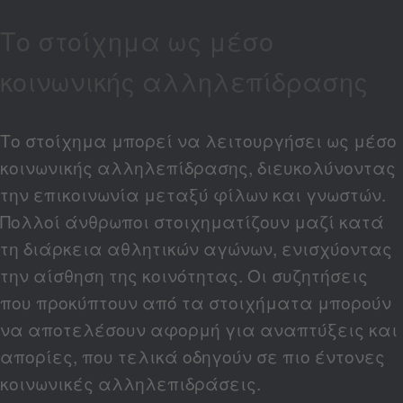
Το στοίχημα ως μέσο
κοινωνικής αλληλεπίδρασης
Το στοίχημα μπορεί να λειτουργήσει ως μέσο
κοινωνικής αλληλεπίδρασης, διευκολύνοντας
την επικοινωνία μεταξύ φίλων και γνωστών.
Πολλοί άνθρωποι στοιχηματίζουν μαζί κατά
τη διάρκεια αθλητικών αγώνων, ενισχύοντας
την αίσθηση της κοινότητας. Οι συζητήσεις
που προκύπτουν από τα στοιχήματα μπορούν
να αποτελέσουν αφορμή για αναπτύξεις και
απορίες, που τελικά οδηγούν σε πιο έντονες
κοινωνικές αλληλεπιδράσεις.