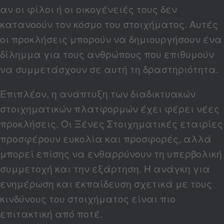
αν οι φίλοι ή οι οικογένειές τους δεν
κατανοούν τον κόσμο του στοιχήματος. Αυτές
οι προκλήσεις μπορούν να δημιουργήσουν ένα
δίλημμα για τους ανθρώπους που επιθυμούν
να συμμετάσχουν σε αυτή τη δραστηριότητα.
Επιπλέον, η ανάπτυξη των διαδικτυακών
στοιχηματικών πλατφορμών έχει φέρει νέες
προκλήσεις. Οι Ξένες Στοιχηματικές εταιρίες
προσφέρουν ευκολία και προσφορές, αλλά
μπορεί επίσης να ενθαρρύνουν τη υπερβολική
συμμετοχή και την εξάρτηση. Η ανάγκη για
ενημέρωση και εκπαίδευση σχετικά με τους
κινδύνους του στοιχήματος είναι πιο
επιτακτική από ποτέ.