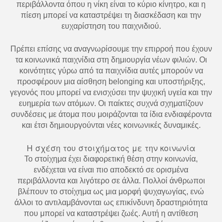
περιβάλλοντα όπου η νίκη είναι το κύριο κίνητρο, και η
πίεση μπορεί να καταστρέψει τη διασκέδαση και την
ευχαρίστηση του παιχνιδιού.
Πρέπει επίσης να αναγνωρίσουμε την επιρροή που έχουν
τα κοινωνικά παιχνίδια στη δημιουργία νέων φιλιών. Οι
κοινότητες γύρω από τα παιχνίδια αυτές μπορούν να
προσφέρουν μια αίσθηση belonging και υποστήριξης,
γεγονός που μπορεί να ενισχύσει την ψυχική υγεία και την
ευημερία των ατόμων. Οι παίκτες συχνά σχηματίζουν
συνδέσεις με άτομα που μοιράζονται τα ίδια ενδιαφέροντα
και έτσι δημιουργούνται νέες κοινωνικές δυναμικές.
Η σχέση του στοιχήματος με την κοινωνία
Το στοίχημα έχει διαφορετική θέση στην κοινωνία,
ενδέχεται να είναι πιο αποδεκτό σε ορισμένα
περιβάλλοντα και λιγότερο σε άλλα. Πολλοί άνθρωποι
βλέπουν το στοίχημα ως μια μορφή ψυχαγωγίας, ενώ
άλλοι το αντιλαμβάνονται ως επικίνδυνη δραστηριότητα
που μπορεί να καταστρέψει ζωές. Αυτή η αντίθεση