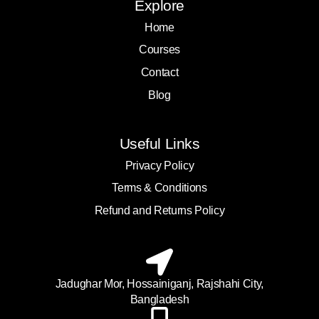
Explore
Home
Courses
Contact
Blog
Useful Links
Privacy Policy
Terms & Conditions
Refund and Returns Policy
Jadughar Mor, Hossainiganj, Rajshahi City,
Bangladesh