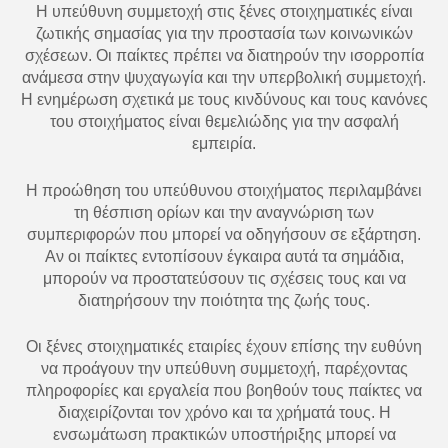
Η υπεύθυνη συμμετοχή στις ξένες στοιχηματικές είναι
ζωτικής σημασίας για την προστασία των κοινωνικών
σχέσεων. Οι παίκτες πρέπει να διατηρούν την ισορροπία
ανάμεσα στην ψυχαγωγία και την υπερβολική συμμετοχή.
Η ενημέρωση σχετικά με τους κινδύνους και τους κανόνες
του στοιχήματος είναι θεμελιώδης για την ασφαλή
εμπειρία.
Η προώθηση του υπεύθυνου στοιχήματος περιλαμβάνει
τη θέσπιση ορίων και την αναγνώριση των
συμπεριφορών που μπορεί να οδηγήσουν σε εξάρτηση.
Αν οι παίκτες εντοπίσουν έγκαιρα αυτά τα σημάδια,
μπορούν να προστατεύσουν τις σχέσεις τους και να
διατηρήσουν την ποιότητα της ζωής τους.
Οι ξένες στοιχηματικές εταιρίες έχουν επίσης την ευθύνη
να προάγουν την υπεύθυνη συμμετοχή, παρέχοντας
πληροφορίες και εργαλεία που βοηθούν τους παίκτες να
διαχειρίζονται τον χρόνο και τα χρήματά τους. Η
ενσωμάτωση πρακτικών υποστήριξης μπορεί να