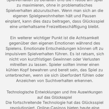
zu maximieren, ohne in problematisches
Spielverhalten abzurutschen. Wenn man sich an die
eigenen Spielgewohnheiten hält und Pausen
einplant, kann dies dazu beitragen, dass Glücksspiel
eine unterhaltsame Freizeitbeschäftigung bleibt.
Ein weiterer wichtiger Punkt ist die Achtsamkeit
gegenüber den eigenen Emotionen während des
Spielens. Emotionale Entscheidungen können oft zu
impulsivem Spielverhalten führen. Es ist ratsam, sich
nicht von kurzfristigen Gewinnen oder Verlusten
mitreißen zu lassen. Spieler sollten immer einen
kühlen Kopf bewahren und bereit sein, das Spiel zu
unterbrechen, wenn sie sich überfordert fühlen oder
Anzeichen von Suchtverhalten erkennen.
Technologische Entwicklungen und ihre Auswirkungen
auf das Glücksspiel
Die fortschreitende Technologie hat das Glücksspiel
revolutioniert. Online-Casinos bieten heute eine