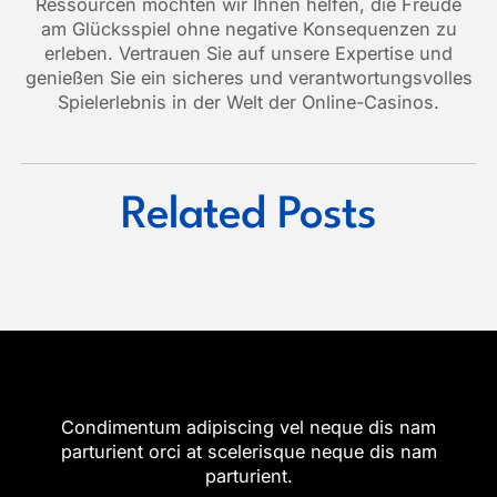
Ressourcen möchten wir Ihnen helfen, die Freude
am Glücksspiel ohne negative Konsequenzen zu
erleben. Vertrauen Sie auf unsere Expertise und
genießen Sie ein sicheres und verantwortungsvolles
Spielerlebnis in der Welt der Online-Casinos.
Related Posts
Condimentum adipiscing vel neque dis nam
parturient orci at scelerisque neque dis nam
parturient.