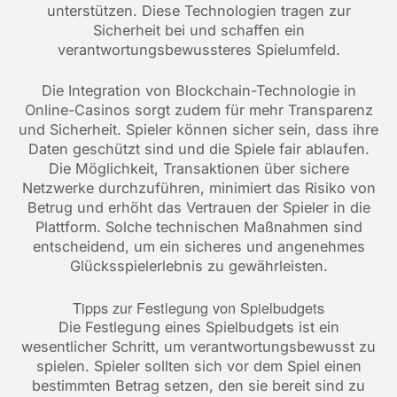
unterstützen. Diese Technologien tragen zur
Sicherheit bei und schaffen ein
verantwortungsbewussteres Spielumfeld.
Die Integration von Blockchain-Technologie in
Online-Casinos sorgt zudem für mehr Transparenz
und Sicherheit. Spieler können sicher sein, dass ihre
Daten geschützt sind und die Spiele fair ablaufen.
Die Möglichkeit, Transaktionen über sichere
Netzwerke durchzuführen, minimiert das Risiko von
Betrug und erhöht das Vertrauen der Spieler in die
Plattform. Solche technischen Maßnahmen sind
entscheidend, um ein sicheres und angenehmes
Glücksspielerlebnis zu gewährleisten.
Tipps zur Festlegung von Spielbudgets
Die Festlegung eines Spielbudgets ist ein
wesentlicher Schritt, um verantwortungsbewusst zu
spielen. Spieler sollten sich vor dem Spiel einen
bestimmten Betrag setzen, den sie bereit sind zu