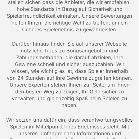
stellen sicher, dass die Anbieter, die wir empfehlen,
hohe Standards in Bezug auf Sicherheit und
Spielerfreundlichkeit einhalten. Unsere Bewertungen
helfen Ihnen, die richtige Wahl zu treffen, um ein
sicheres Spielerlebnis zu gewährleisten.
Darüber hinaus finden Sie auf unserer Webseite
nützliche Tipps zu Bonusangeboten und
Zahlungsmethoden, die darauf abzielen, Ihre
Gewinne schnell und sicher auszuzahlen. Wir
wissen, wie wichtig es ist, dass Spieler innerhalb
von 24 Stunden auf ihre Gewinne zugreifen können.
Unsere Experten stehen Ihnen zur Seite, um Ihnen
den besten Weg zu zeigen, Ihr Geld sicher zu
verwalten und gleichzeitig Spaß beim Spielen zu
haben.
Wir setzen uns dafür ein, dass verantwortungsvolles
Spielen im Mittelpunkt Ihres Erlebnisses steht. Mit
unseren umfangreichen Informationen und