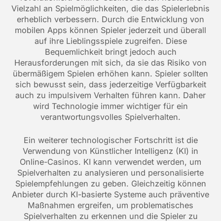
Vielzahl an Spielmöglichkeiten, die das Spielerlebnis
erheblich verbessern. Durch die Entwicklung von
mobilen Apps können Spieler jederzeit und überall
auf ihre Lieblingsspiele zugreifen. Diese
Bequemlichkeit bringt jedoch auch
Herausforderungen mit sich, da sie das Risiko von
übermäßigem Spielen erhöhen kann. Spieler sollten
sich bewusst sein, dass jederzeitige Verfügbarkeit
auch zu impulsivem Verhalten führen kann. Daher
wird Technologie immer wichtiger für ein
verantwortungsvolles Spielverhalten.
Ein weiterer technologischer Fortschritt ist die
Verwendung von Künstlicher Intelligenz (KI) in
Online-Casinos. KI kann verwendet werden, um
Spielverhalten zu analysieren und personalisierte
Spielempfehlungen zu geben. Gleichzeitig können
Anbieter durch KI-basierte Systeme auch präventive
Maßnahmen ergreifen, um problematisches
Spielverhalten zu erkennen und die Spieler zu