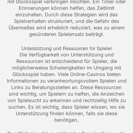
mit Glücksspiel verbringen möchten. Ein Timer oder
Erinnerungen können helfen, das Zeitlimit
einzuhalten. Durch diese Strategien wird das
Spielverhalten strukturiert, und die Gefahr des
Übermaßes wird erheblich reduziert, was zu einem
gesünderen Spielansatz beiträgt.
Unterstützung und Ressourcen für Spieler
Die Verfügbarkeit von Unterstützung und
Ressourcen ist entscheidend für Spieler, die
möglicherweise Schwierigkeiten im Umgang mit
Glücksspiel haben. Viele Online-Casinos bieten
Informationen zu verantwortungsvollem Spielen und
Links zu Beratungsstellen an. Diese Ressourcen
sind wichtig, um Spielern zu helfen, die Anzeichen
von Spielsucht zu erkennen und rechtzeitig Hilfe zu
suchen. Es ist wichtig, dass Spieler wissen, wo sie
Unterstützung finden können, falls sie diese
benötigen.