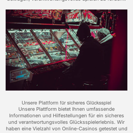
Unsere Plattform für sicheres Glücksspiel
Unsere Plattform bietet Ihnen umfassende
Informationen und Hilfestellungen für ein sicheres
und verantwortungsvolles Glücksspielerlebnis. Wir
haben eine Vielzahl von Online-Casinos getestet und