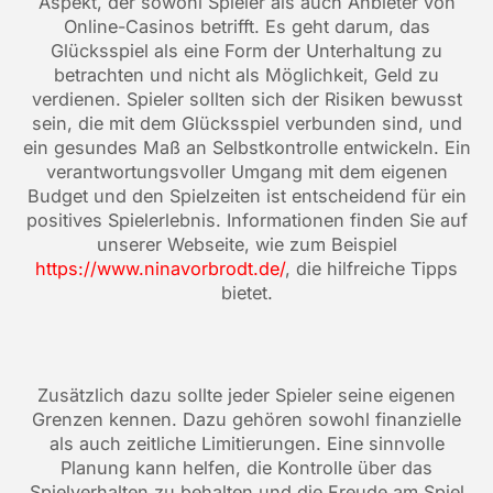
Aspekt, der sowohl Spieler als auch Anbieter von
Online-Casinos betrifft. Es geht darum, das
Glücksspiel als eine Form der Unterhaltung zu
betrachten und nicht als Möglichkeit, Geld zu
verdienen. Spieler sollten sich der Risiken bewusst
sein, die mit dem Glücksspiel verbunden sind, und
ein gesundes Maß an Selbstkontrolle entwickeln. Ein
verantwortungsvoller Umgang mit dem eigenen
Budget und den Spielzeiten ist entscheidend für ein
positives Spielerlebnis. Informationen finden Sie auf
unserer Webseite, wie zum Beispiel
https://www.ninavorbrodt.de/
, die hilfreiche Tipps
bietet.
Zusätzlich dazu sollte jeder Spieler seine eigenen
Grenzen kennen. Dazu gehören sowohl finanzielle
als auch zeitliche Limitierungen. Eine sinnvolle
Planung kann helfen, die Kontrolle über das
Spielverhalten zu behalten und die Freude am Spiel