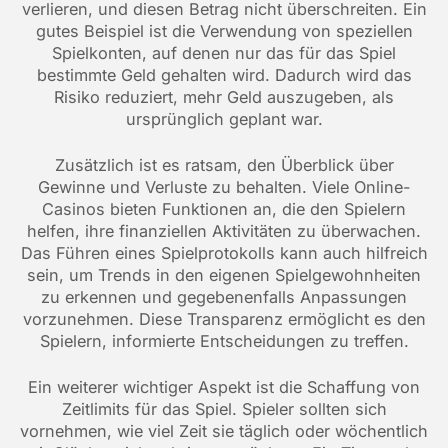
verlieren, und diesen Betrag nicht überschreiten. Ein
gutes Beispiel ist die Verwendung von speziellen
Spielkonten, auf denen nur das für das Spiel
bestimmte Geld gehalten wird. Dadurch wird das
Risiko reduziert, mehr Geld auszugeben, als
ursprünglich geplant war.
Zusätzlich ist es ratsam, den Überblick über
Gewinne und Verluste zu behalten. Viele Online-
Casinos bieten Funktionen an, die den Spielern
helfen, ihre finanziellen Aktivitäten zu überwachen.
Das Führen eines Spielprotokolls kann auch hilfreich
sein, um Trends in den eigenen Spielgewohnheiten
zu erkennen und gegebenenfalls Anpassungen
vorzunehmen. Diese Transparenz ermöglicht es den
Spielern, informierte Entscheidungen zu treffen.
Ein weiterer wichtiger Aspekt ist die Schaffung von
Zeitlimits für das Spiel. Spieler sollten sich
vornehmen, wie viel Zeit sie täglich oder wöchentlich