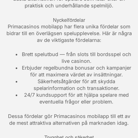
praktisk och underhållande spelmiljö.
Nyckelfördelar
Primacasinos mobilapp har flera unika fördelar som
bidrar till en överlägsen spelupplevelse. Här är några
av de viktigaste fördelarna:
Brett spelutbud — från slots till bordsspel och
live casinon.
Erbjuder regelbundna bonusar och kampanjer
för att maximera värdet av insättningar.
Säkerhetsåtgärder för att skydda
spelarinformation och transaktioner.
24/7 kundsupport för att hjälpa spelare med
eventuella frågor eller problem.
Dessa fördelar gör Primacasinos mobilapp till ett av
de mest attraktiva alternativen på marknaden idag.
Trygghet och säkerhet