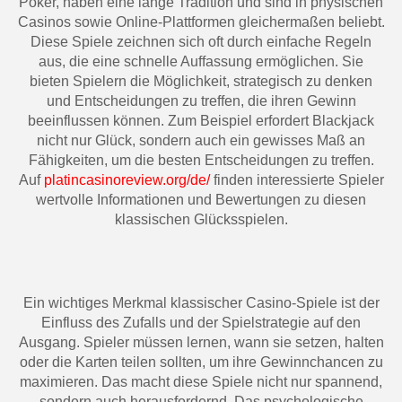
Poker, haben eine lange Tradition und sind in physischen
Casinos sowie Online-Plattformen gleichermaßen beliebt.
Diese Spiele zeichnen sich oft durch einfache Regeln
aus, die eine schnelle Auffassung ermöglichen. Sie
bieten Spielern die Möglichkeit, strategisch zu denken
und Entscheidungen zu treffen, die ihren Gewinn
beeinflussen können. Zum Beispiel erfordert Blackjack
nicht nur Glück, sondern auch ein gewisses Maß an
Fähigkeiten, um die besten Entscheidungen zu treffen.
Auf
platincasinoreview.org/de/
finden interessierte Spieler
wertvolle Informationen und Bewertungen zu diesen
klassischen Glücksspielen.
Ein wichtiges Merkmal klassischer Casino-Spiele ist der
Einfluss des Zufalls und der Spielstrategie auf den
Ausgang. Spieler müssen lernen, wann sie setzen, halten
oder die Karten teilen sollten, um ihre Gewinnchancen zu
maximieren. Das macht diese Spiele nicht nur spannend,
sondern auch herausfordernd. Das psychologische