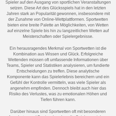
Spieler auf den Ausgang von sportlichen Veranstaltungen
setzen. Diese Art des Glücksspiels hat in den letzten
Jahren stark an Popularität gewonnen, insbesondere mit
der Zunahme von Online-Wettplattformen. Sportwetten
bieten eine breite Palette an Möglichkeiten, von Wetten
auf einzelne Spiele bis hin zu langzeitlichen Wetten auf
Meisterschaften oder Spielergebnisse.
Ein herausragendes Merkmal von Sportwetten ist die
Kombination aus Wissen und Glück. Erfolgreiche
Wettenden müssen oft umfassende Informationen über
Teams, Spieler und Statistiken analysieren, um fundierte
Entscheidungen zu treffen. Diese analytische
Komponente kann das Spielerlebnis bereichern und ein
Gefühl der Kontrolle vermitteln, was viele Spieler als
angenehm empfinden. Dennoch bleibt auch hier das
Risiko des Verlustes, was zu emotionalen Höhen und
Tiefen führen kann.
Darüber hinaus sind Sportwetten oft mit besonderen