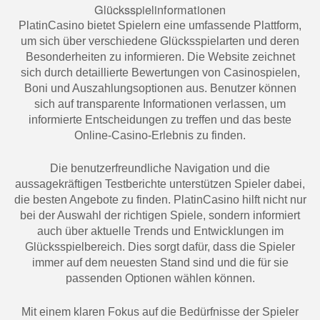
Glücksspielinformationen
PlatinCasino bietet Spielern eine umfassende Plattform,
um sich über verschiedene Glücksspielarten und deren
Besonderheiten zu informieren. Die Website zeichnet
sich durch detaillierte Bewertungen von Casinospielen,
Boni und Auszahlungsoptionen aus. Benutzer können
sich auf transparente Informationen verlassen, um
informierte Entscheidungen zu treffen und das beste
Online-Casino-Erlebnis zu finden.
Die benutzerfreundliche Navigation und die
aussagekräftigen Testberichte unterstützen Spieler dabei,
die besten Angebote zu finden. PlatinCasino hilft nicht nur
bei der Auswahl der richtigen Spiele, sondern informiert
auch über aktuelle Trends und Entwicklungen im
Glücksspielbereich. Dies sorgt dafür, dass die Spieler
immer auf dem neuesten Stand sind und die für sie
passenden Optionen wählen können.
Mit einem klaren Fokus auf die Bedürfnisse der Spieler