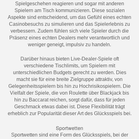
Spielgeschehen reagieren und sogar mit anderen
Spielern am Tisch kommunizieren. Diese sozialen
Aspekte sind entscheidend, um das Gefühl eines echten
Casinobesuchs zu simulieren und das Spielerlebnis zu
verbessern. Zudem fühlen sich viele Spieler durch die
Präsenz eines echten Dealers mehr verantwortlich und
weniger geneigt, impulsiv zu handeln.
Darüber hinaus bieten Live-Dealer-Spiele oft
verschiedene Tischlimits, um Spielern mit
unterschiedlichen Budgets gerecht zu werden. Dies
macht sie für eine breite Zielgruppe attraktiv, von
Gelegenheitsspielern bis hin zu Hochrisikospielern. Die
Vielfalt der Spiele, die von Roulette über Blackjack bis
hin zu Baccarat reichen, sorgt dafür, dass für jeden
Geschmack etwas dabei ist. Diese Flexibilität trägt
erheblich zur Popularität dieser Art des Glücksspiels bei.
Sportwetten
Sportwetten sind eine Form des Glücksspiels, bei der