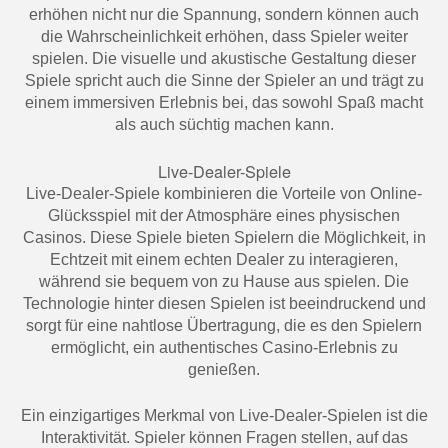
erhöhen nicht nur die Spannung, sondern können auch
die Wahrscheinlichkeit erhöhen, dass Spieler weiter
spielen. Die visuelle und akustische Gestaltung dieser
Spiele spricht auch die Sinne der Spieler an und trägt zu
einem immersiven Erlebnis bei, das sowohl Spaß macht
als auch süchtig machen kann.
Live-Dealer-Spiele
Live-Dealer-Spiele kombinieren die Vorteile von Online-
Glücksspiel mit der Atmosphäre eines physischen
Casinos. Diese Spiele bieten Spielern die Möglichkeit, in
Echtzeit mit einem echten Dealer zu interagieren,
während sie bequem von zu Hause aus spielen. Die
Technologie hinter diesen Spielen ist beeindruckend und
sorgt für eine nahtlose Übertragung, die es den Spielern
ermöglicht, ein authentisches Casino-Erlebnis zu
genießen.
Ein einzigartiges Merkmal von Live-Dealer-Spielen ist die
Interaktivität. Spieler können Fragen stellen, auf das