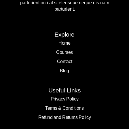
parturient orci at scelerisque neque dis nam
parturient.
Explore
Home
Courses
Contact
Blog
Useful Links
Privacy Policy
Terms & Conditions
Refund and Returns Policy