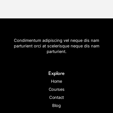
Condimentum adipiscing vel neque dis nam
parturient orci at scelerisque neque dis nam
parturient.
Explore
Home
Courses
Contact
Blog