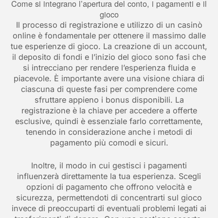
Come si integrano l’apertura del conto, i pagamenti e il
gioco
Il processo di registrazione e utilizzo di un casinò
online è fondamentale per ottenere il massimo dalle
tue esperienze di gioco. La creazione di un account,
il deposito di fondi e l’inizio del gioco sono fasi che
si intrecciano per rendere l’esperienza fluida e
piacevole. È importante avere una visione chiara di
ciascuna di queste fasi per comprendere come
sfruttare appieno i bonus disponibili. La
registrazione è la chiave per accedere a offerte
esclusive, quindi è essenziale farlo correttamente,
tenendo in considerazione anche i metodi di
pagamento più comodi e sicuri.
Inoltre, il modo in cui gestisci i pagamenti
influenzerà direttamente la tua esperienza. Scegli
opzioni di pagamento che offrono velocità e
sicurezza, permettendoti di concentrarti sul gioco
invece di preoccuparti di eventuali problemi legati ai