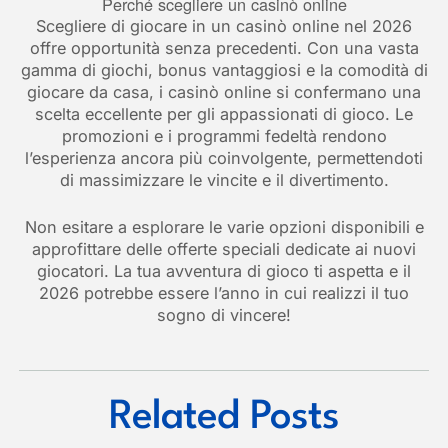
Perché scegliere un casinò online
Scegliere di giocare in un casinò online nel 2026
offre opportunità senza precedenti. Con una vasta
gamma di giochi, bonus vantaggiosi e la comodità di
giocare da casa, i casinò online si confermano una
scelta eccellente per gli appassionati di gioco. Le
promozioni e i programmi fedeltà rendono
l’esperienza ancora più coinvolgente, permettendoti
di massimizzare le vincite e il divertimento.
Non esitare a esplorare le varie opzioni disponibili e
approfittare delle offerte speciali dedicate ai nuovi
giocatori. La tua avventura di gioco ti aspetta e il
2026 potrebbe essere l’anno in cui realizzi il tuo
sogno di vincere!
Related Posts