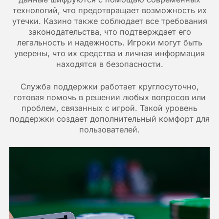
технологий, что предотвращает возможность их
утечки. Казино также соблюдает все требования
законодательства, что подтверждает его
легальность и надежность. Игроки могут быть
уверены, что их средства и личная информация
находятся в безопасности.
Служба поддержки работает круглосуточно,
готовая помочь в решении любых вопросов или
проблем, связанных с игрой. Такой уровень
поддержки создает дополнительный комфорт для
пользователей.