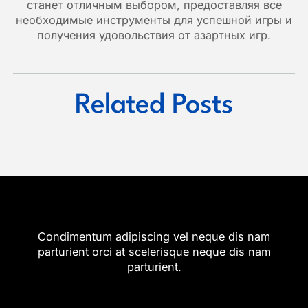
станет отличным выбором, предоставляя все
необходимые инструменты для успешной игры и
получения удовольствия от азартных игр.
Related Posts
Condimentum adipiscing vel neque dis nam
parturient orci at scelerisque neque dis nam
parturient.