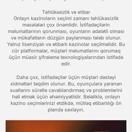
Təhlükəsizlik və etibar
Onlayn kazinoların seçimi zamanı təhlükəsizlik
məsələləri çox önəmlidir. İstifadəçilərin
məlumatlarının qorunması, oyunların ədalətli olması
və mükafatların düzgün paylanması tələb olunur.
Yalnız lisenziyalı və etibarlı kazinolar seçilməlidir. Bu
cür platformalar, müştəri məlumatlarını qorumaq
üçün müasir şifrələmə texnologiyalarından istifadə
edir.
Daha çox, istifadəçilər üçün müştəri dəstəyi
xidmətləri təqdim olunur. Bu, oyunçulara yaranan
suallarını sürətlə cavablandırmaq və problemlərini
həll etmək üçün əhəmiyyətlidir. Beləliklə, onlayn
kazino seçimlərinizi etdikdə, mütləq etibarlılığı ön
planda saxlayın.