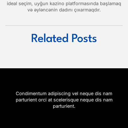
ideal seçim, uyğun kazino platformasında başlamaq
və əyləncənin dadını çıxarmaqdır.
Related Posts
Condimentum adipiscing vel neque dis nam
parturient orci at scelerisque neque dis nam
parturient.