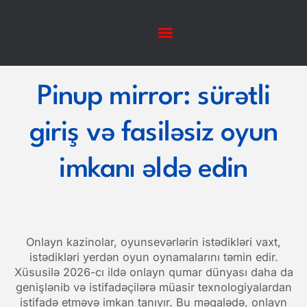
Pinup mirror: sürətli
giriş və fasiləsiz oyun
imkanı əldə edin
Onlayn kazinolar, oyunsevərlərin istədikləri vaxt,
istədikləri yerdən oyun oynamalarını təmin edir.
Xüsusilə 2026-cı ildə onlayn qumar dünyası daha da
genişlənib və istifadəçilərə müasir texnologiyalardan
istifadə etməyə imkan tanıyır. Bu məqalədə, onlayn