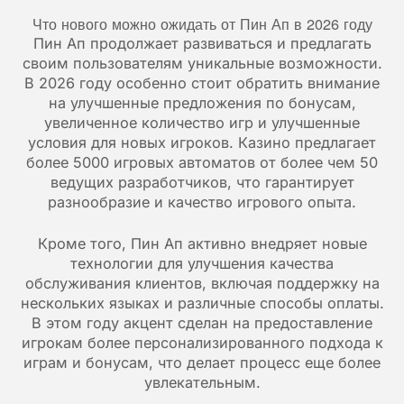
Что нового можно ожидать от Пин Ап в 2026 году
Пин Ап продолжает развиваться и предлагать
своим пользователям уникальные возможности.
В 2026 году особенно стоит обратить внимание
на улучшенные предложения по бонусам,
увеличенное количество игр и улучшенные
условия для новых игроков. Казино предлагает
более 5000 игровых автоматов от более чем 50
ведущих разработчиков, что гарантирует
разнообразие и качество игрового опыта.
Кроме того, Пин Ап активно внедряет новые
технологии для улучшения качества
обслуживания клиентов, включая поддержку на
нескольких языках и различные способы оплаты.
В этом году акцент сделан на предоставление
игрокам более персонализированного подхода к
играм и бонусам, что делает процесс еще более
увлекательным.