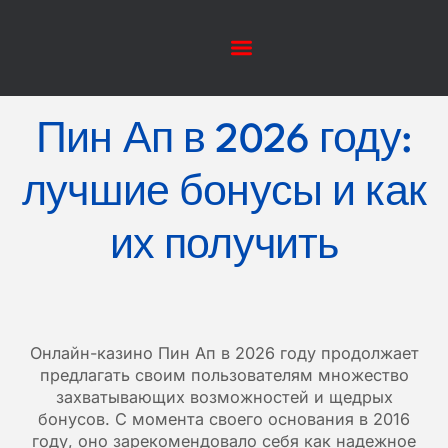
Пин Ап в 2026 году:
лучшие бонусы и как
их получить
Онлайн-казино Пин Ап в 2026 году продолжает
предлагать своим пользователям множество
захватывающих возможностей и щедрых
бонусов. С момента своего основания в 2016
году, оно зарекомендовало себя как надежное