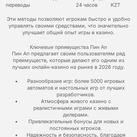
переводы
24 часов
KZT
Эти методы позволяют игрокам быстро и удобно
управлять своими средствами, что значительно
улучшает общий опыт игры в казино.
Ключевые преимущества Пин Ап
Пин Ап предлагает своим пользователям ряд
преимуществ, которые делают его одним из
лучших онлайн-казино на рынке в 2026 году.
Разнообразие игр: более 5000 игровых
автоматов и настольных игр от лучших
разработчиков.
Атмосфера живого казино с
реалистичными играми с живыми
дилерами.
Привлекательные бонусы для новых и
постоянных игроков.
Надежность и безопасность, благодаря