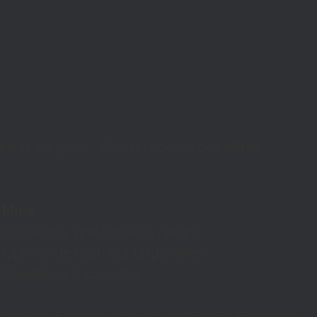
nces de gains. Voici un aperçu des offres
Mise
Conditions spécifiques à remplir
Options de cash-out disponibles
Conditions à consulter
s gains. Assurez-vous de vérifier régulièrement