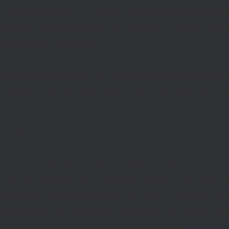
 ou pour le casino en ligne. Avec plus de 30 discipl
ipesa se distingue par sa facilité d’utilisation, gr
ommateurs congolais.
ais, garantissant que les utilisateurs bénéficient 
esa devient une option de choix pour ceux qui cherc
à offrir, suivez ces étapes simples :
et remplissez le formulaire d’inscription.
ue vos données personnelles sont exactes pour évi
hodes de paiement locales, comme M-Pesa ou Airt
les disciplines sportives ou les jeux de casino dis
 suivez vos performances en temps réel.