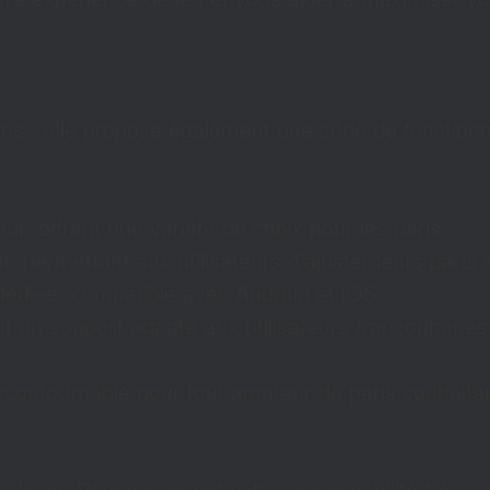
is : elle propose également une série de fonctionnal
, offrant une variété de choix pour les paris.
 permettant aux utilisateurs d’ajuster leurs paris 
 dédiée, compatible avec Android et iOS.
ant un support adapté aux utilisateurs francophones
incontournable pour tout amateur de paris souhaita
s en ligne. Paripesa prend cette responsabilité très 