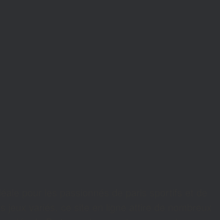
le pour les passionnés de paris sportifs et de
 jeux variés, ce site en ligne attire de nombreux