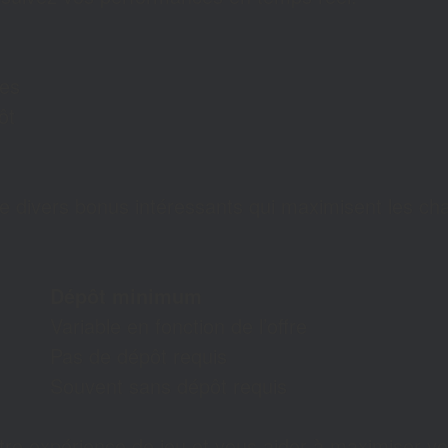
les
ôt
e divers bonus intéressants qui maximisent les cha
Dépôt minimum
Variable en fonction de l’offre
Pas de dépôt requis
Souvent sans dépôt requis
re expérience de jeu et vous aider à maximiser vo