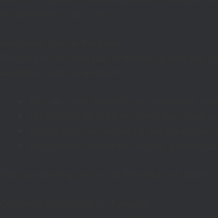
les promotions sur le site.
Avantages clés de Paripesa
Paripesa ne se limite pas seulement à offrir des par
avantages clés comprennent :
Plus de 1 000 marchés par événement majeur
Un système de paris en direct avec cash-out,
Accessibilité sur mobile via une application
Assistance clientèle en français, garantiss
Ces caractéristiques font de Paripesa une option 
Confiance et sécurité sur Paripesa
La sécurité est essentielle lorsqu’il s’agit de pari