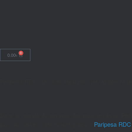
0
0.00
৳
Paripesa RDC : le choix idéal pour les amateurs de
Dans le monde dynamique des paris en ligne,
Par
jeux de casino, notamment grâce à
Paripesa RDC