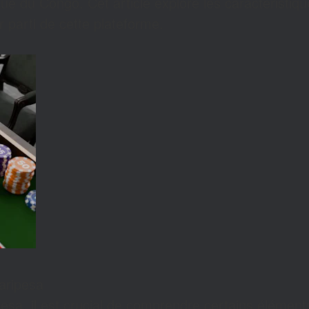
e du Congo. Cet article explore les caractéristiqu
ur parti de cette plateforme.
Paripesa
ipesa, il est crucial de comprendre certains élém