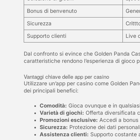
Bonus di benvenuto
Gene
Sicurezza
Critt
Supporto clienti
Live 
Dal confronto si evince che Golden Panda Casin
caratteristiche rendono l’esperienza di gioco p
Vantaggi chiave delle app per casino
Utilizzare un’app per casino come Golden Pan
dei principali benefici:
Comodità:
Gioca ovunque e in qualsia
Varietà di giochi:
Offerta diversificata c
Promozioni esclusive:
Accedi a bonus e 
Sicurezza:
Protezione dei dati personali
Assistenza clienti:
Supporto costante at