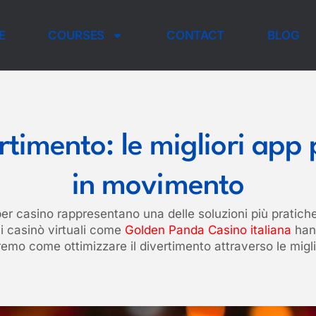
E
COURSES
CONTACT
BLOG
ertimento: le migliori app 
in movimento
er casino rappresentano una delle soluzioni più pratiche
i casinò virtuali come
Golden Panda Casino italiana
hann
remo come ottimizzare il divertimento attraverso le miglior