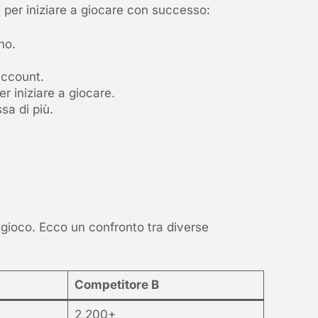
 per iniziare a giocare con successo:
no.
account.
 iniziare a giocare.
sa di più.
 gioco. Ecco un confronto tra diverse
Competitore B
2,200+