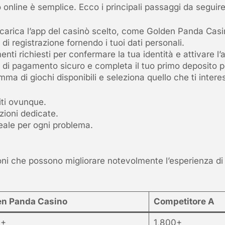
online è semplice. Ecco i principali passaggi da seguire
 scarica l’app del casinò scelto, come Golden Panda Casi
i registrazione fornendo i tuoi dati personali.
nti richiesti per confermare la tua identità e attivare l’
di pagamento sicuro e completa il tuo primo deposito per
ma di giochi disponibili e seleziona quello che ti interes
iti ovunque.
zioni dedicate.
reale per ogni problema.
oni che possono migliorare notevolmente l’esperienza di
en Panda Casino
Competitore A
0+
1,800+