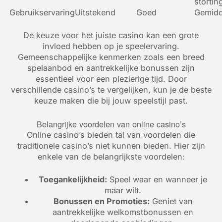
stortin
Gebruikservaring
Uitstekend
Goed
Gemidd
De keuze voor het juiste casino kan een grote
invloed hebben op je speelervaring.
Gemeenschappelijke kenmerken zoals een breed
spelaanbod en aantrekkelijke bonussen zijn
essentieel voor een plezierige tijd. Door
verschillende casino’s te vergelijken, kun je de beste
keuze maken die bij jouw speelstijl past.
Belangrijke voordelen van online casino’s
Online casino’s bieden tal van voordelen die
traditionele casino’s niet kunnen bieden. Hier zijn
enkele van de belangrijkste voordelen:
Toegankelijkheid:
Speel waar en wanneer je
maar wilt.
Bonussen en Promoties:
Geniet van
aantrekkelijke welkomstbonussen en