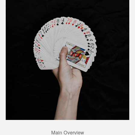
Main Overview