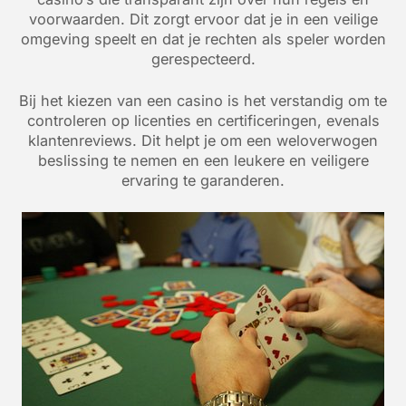
voorwaarden. Dit zorgt ervoor dat je in een veilige
omgeving speelt en dat je rechten als speler worden
gerespecteerd.
Bij het kiezen van een casino is het verstandig om te
controleren op licenties en certificeringen, evenals
klantenreviews. Dit helpt je om een weloverwogen
beslissing te nemen en een leukere en veiligere
ervaring te garanderen.