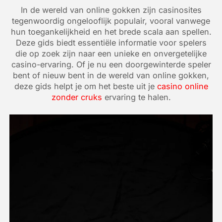
In de wereld van online gokken zijn casinosites
tegenwoordig ongelooflijk populair, vooral vanwege
hun toegankelijkheid en het brede scala aan spellen.
Deze gids biedt essentiële informatie voor spelers
die op zoek zijn naar een unieke en onvergetelijke
casino-ervaring. Of je nu een doorgewinterde speler
bent of nieuw bent in de wereld van online gokken,
deze gids helpt je om het beste uit je
casino online
zonder cruks
ervaring te halen.