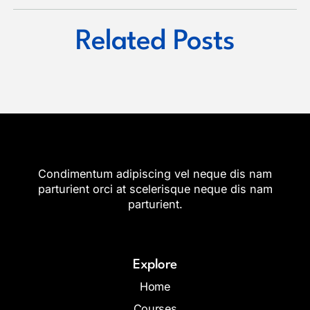
Related Posts
Condimentum adipiscing vel neque dis nam
parturient orci at scelerisque neque dis nam
parturient.
Explore
Home
Courses