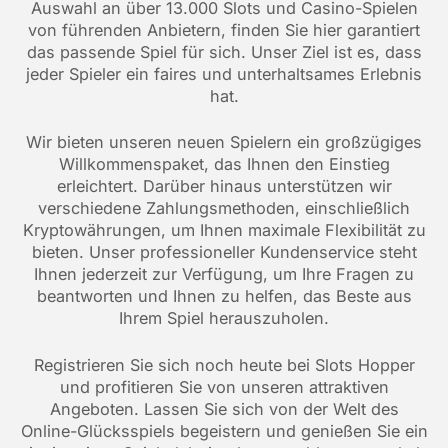
Auswahl an über 13.000 Slots und Casino-Spielen
von führenden Anbietern, finden Sie hier garantiert
das passende Spiel für sich. Unser Ziel ist es, dass
jeder Spieler ein faires und unterhaltsames Erlebnis
hat.
Wir bieten unseren neuen Spielern ein großzügiges
Willkommenspaket, das Ihnen den Einstieg
erleichtert. Darüber hinaus unterstützen wir
verschiedene Zahlungsmethoden, einschließlich
Kryptowährungen, um Ihnen maximale Flexibilität zu
bieten. Unser professioneller Kundenservice steht
Ihnen jederzeit zur Verfügung, um Ihre Fragen zu
beantworten und Ihnen zu helfen, das Beste aus
Ihrem Spiel herauszuholen.
Registrieren Sie sich noch heute bei Slots Hopper
und profitieren Sie von unseren attraktiven
Angeboten. Lassen Sie sich von der Welt des
Online-Glücksspiels begeistern und genießen Sie ein