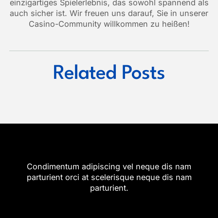
einzigartiges Spielerlebnis, das sowohl spannend als
auch sicher ist. Wir freuen uns darauf, Sie in unserer
Casino-Community willkommen zu heißen!
Related Posts
Condimentum adipiscing vel neque dis nam
parturient orci at scelerisque neque dis nam
parturient.