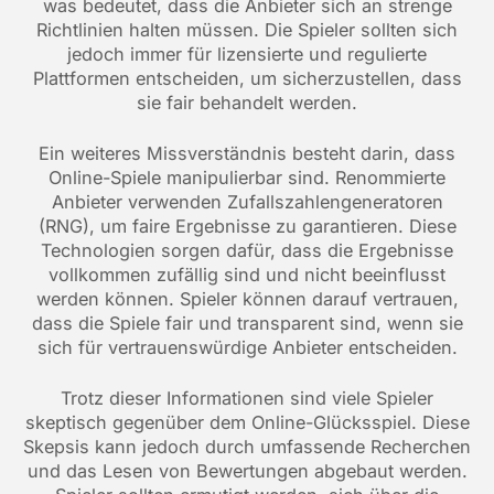
was bedeutet, dass die Anbieter sich an strenge
Richtlinien halten müssen. Die Spieler sollten sich
jedoch immer für lizensierte und regulierte
Plattformen entscheiden, um sicherzustellen, dass
sie fair behandelt werden.
Ein weiteres Missverständnis besteht darin, dass
Online-Spiele manipulierbar sind. Renommierte
Anbieter verwenden Zufallszahlengeneratoren
(RNG), um faire Ergebnisse zu garantieren. Diese
Technologien sorgen dafür, dass die Ergebnisse
vollkommen zufällig sind und nicht beeinflusst
werden können. Spieler können darauf vertrauen,
dass die Spiele fair und transparent sind, wenn sie
sich für vertrauenswürdige Anbieter entscheiden.
Trotz dieser Informationen sind viele Spieler
skeptisch gegenüber dem Online-Glücksspiel. Diese
Skepsis kann jedoch durch umfassende Recherchen
und das Lesen von Bewertungen abgebaut werden.