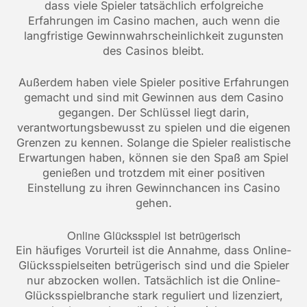
dass viele Spieler tatsächlich erfolgreiche
Erfahrungen im Casino machen, auch wenn die
langfristige Gewinnwahrscheinlichkeit zugunsten
des Casinos bleibt.
Außerdem haben viele Spieler positive Erfahrungen
gemacht und sind mit Gewinnen aus dem Casino
gegangen. Der Schlüssel liegt darin,
verantwortungsbewusst zu spielen und die eigenen
Grenzen zu kennen. Solange die Spieler realistische
Erwartungen haben, können sie den Spaß am Spiel
genießen und trotzdem mit einer positiven
Einstellung zu ihren Gewinnchancen ins Casino
gehen.
Online Glücksspiel ist betrügerisch
Ein häufiges Vorurteil ist die Annahme, dass Online-
Glücksspielseiten betrügerisch sind und die Spieler
nur abzocken wollen. Tatsächlich ist die Online-
Glücksspielbranche stark reguliert und lizenziert,