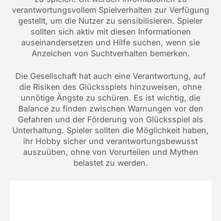
verantwortungsvollem Spielverhalten zur Verfügung
gestellt, um die Nutzer zu sensibilisieren. Spieler
sollten sich aktiv mit diesen Informationen
auseinandersetzen und Hilfe suchen, wenn sie
Anzeichen von Suchtverhalten bemerken.
Die Gesellschaft hat auch eine Verantwortung, auf
die Risiken des Glücksspiels hinzuweisen, ohne
unnötige Ängste zu schüren. Es ist wichtig, die
Balance zu finden zwischen Warnungen vor den
Gefahren und der Förderung von Glücksspiel als
Unterhaltung. Spieler sollten die Möglichkeit haben,
ihr Hobby sicher und verantwortungsbewusst
auszuüben, ohne von Vorurteilen und Mythen
belastet zu werden.