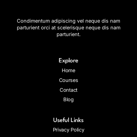
Condimentum adipiscing vel neque dis nam
parturient orci at scelerisque neque dis nam
parturient.
Explore
Home
Courses
Contact
Blog
Useful Links
Privacy Policy