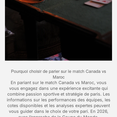
Pourquoi choisir de parier sur le match Canada vs
Maroc
En pariant sur le match Canada vs Maroc, vous
vous engagez dans une expérience excitante qui
combine passion sportive et stratégie de paris. Les
informations sur les performances des équipes, les
cotes disponibles et les analyses expertes peuvent
vous guider dans le choix de votre pari. En 2026,