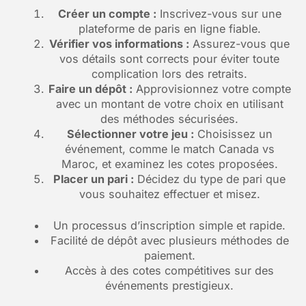
Créer un compte :
Inscrivez-vous sur une
plateforme de paris en ligne fiable.
Vérifier vos informations :
Assurez-vous que
vos détails sont corrects pour éviter toute
complication lors des retraits.
Faire un dépôt :
Approvisionnez votre compte
avec un montant de votre choix en utilisant
des méthodes sécurisées.
Sélectionner votre jeu :
Choisissez un
événement, comme le match Canada vs
Maroc, et examinez les cotes proposées.
Placer un pari :
Décidez du type de pari que
vous souhaitez effectuer et misez.
Un processus d’inscription simple et rapide.
Facilité de dépôt avec plusieurs méthodes de
paiement.
Accès à des cotes compétitives sur des
événements prestigieux.