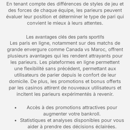
En tenant compte des différences de styles de jeu et
des forces de chaque équipe, les parieurs peuvent
évaluer leur position et déterminer le type de pari qui
convient le mieux à leurs attentes.
Les avantages clés des paris sportifs
Les paris en ligne, notamment sur des matchs de
grande envergure comme Canada vs Maroc, offrent
plusieurs avantages qui les rendent attrayants pour
les parieurs. Les plateformes en ligne permettent
une flexibilité sans précédent, permettant aux
utilisateurs de parier depuis le confort de leur
domicile. De plus, les promotions et bonus offerts
par les casinos attirent de nouveaux utilisateurs et
incitent les parieurs expérimentés à revenir.
Accès à des promotions attractives pour
augmenter votre bankroll.
Statistiques et analyses disponibles pour vous
aider à prendre des décisions éclairées.