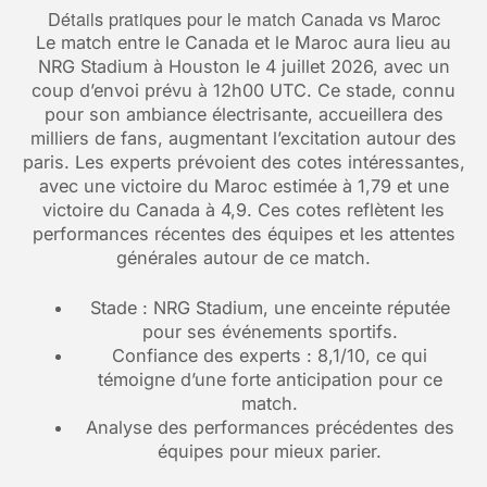
Détails pratiques pour le match Canada vs Maroc
Le match entre le Canada et le Maroc aura lieu au
NRG Stadium à Houston le 4 juillet 2026, avec un
coup d’envoi prévu à 12h00 UTC. Ce stade, connu
pour son ambiance électrisante, accueillera des
milliers de fans, augmentant l’excitation autour des
paris. Les experts prévoient des cotes intéressantes,
avec une victoire du Maroc estimée à 1,79 et une
victoire du Canada à 4,9. Ces cotes reflètent les
performances récentes des équipes et les attentes
générales autour de ce match.
Stade : NRG Stadium, une enceinte réputée
pour ses événements sportifs.
Confiance des experts : 8,1/10, ce qui
témoigne d’une forte anticipation pour ce
match.
Analyse des performances précédentes des
équipes pour mieux parier.