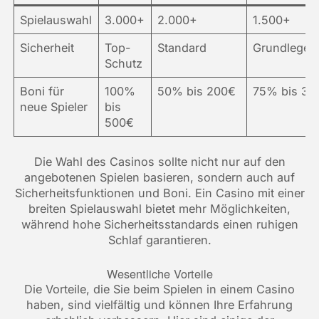
Spielauswahl
3.000+
2.000+
1.500+
Sicherheit
Top-
Standard
Grundlegen
Schutz
Boni für
100%
50% bis 200€
75% bis 30
neue Spieler
bis
500€
Die Wahl des Casinos sollte nicht nur auf den
angebotenen Spielen basieren, sondern auch auf
Sicherheitsfunktionen und Boni. Ein Casino mit einer
breiten Spielauswahl bietet mehr Möglichkeiten,
während hohe Sicherheitsstandards einen ruhigen
Schlaf garantieren.
Wesentliche Vorteile
Die Vorteile, die Sie beim Spielen in einem Casino
haben, sind vielfältig und können Ihre Erfahrung