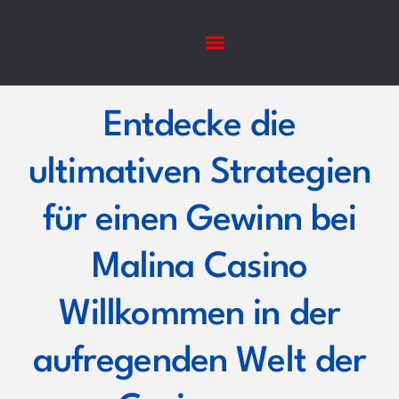
Entdecke die
ultimativen Strategien
für einen Gewinn bei
Malina Casino
Willkommen in der
aufregenden Welt der