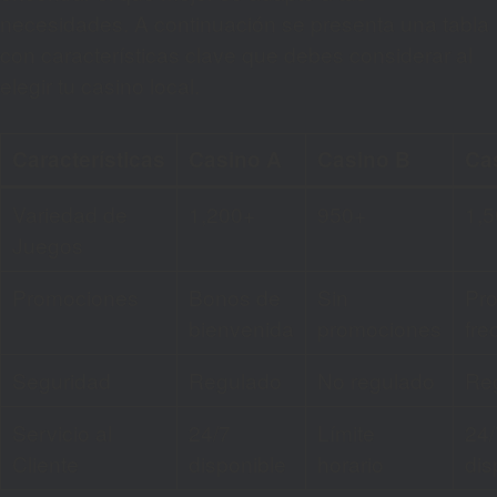
necesidades. A continuación se presenta una tabla
con características clave que debes considerar al
elegir tu casino local.
Características
Casino A
Casino B
Ca
Variedad de
1,200+
950+
1,
Juegos
Promociones
Bonos de
Sin
Pr
bienvenida
promociones
fre
Seguridad
Regulado
No regulado
Re
Servicio al
24/7
Límite
24/
Cliente
disponible
horario
dis