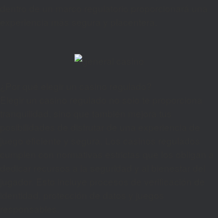
dentro de un marco regulatorio proporcionará una
experiencia más segura y placentera.
¿Por qué elegir un casino regulado?
Elegir un casino regulado no solo te proporciona
tranquilidad, sino que también mejora tus
posibilidades de disfrutar de una experiencia de
juego eficiente y segura. Los casinos regulados
cumplen con normativas estrictas que los obligan a
dedicar recursos a la seguridad y al bienestar del
jugador. Esto incluye procesos de verificación de
identidad, protección de datos y juegos
responsables.