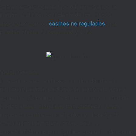
casino, desde conocer los diferentes tipos de
juegos hasta ser consciente de los riesgos
asociados con los
casinos no regulados
, que
pueden afectar tu seguridad y éxito.
Visión General
Los casinos son establecimientos donde las
personas pueden participar en juegos de azar y
apuestas. Estos lugares ofrecen una variedad de
juegos, desde máquinas tragamonedas hasta
juegos de cartas como el póker y el blackjack.
Cada juego tiene sus propias reglas y
probabilidades, lo que significa que entender cómo