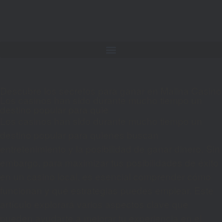
Descubre los secretos para ganar en Malina Casino
Los casinos han sido durante mucho tiempo un
destino popular para quie
Los casinos han sido durante mucho tiempo un
destino popular para quienes buscan
entretenimiento y la posibilidad de ganar dinero. Sin
embargo, para maximizar tus posibilidades de éxito
en un casino local, es esencial comprender cómo
funcionan y qué estrategias puedes emplear. Este
artículo explorará varios aspectos clave que
pueden ayudarte a mejorar tu experiencia en el