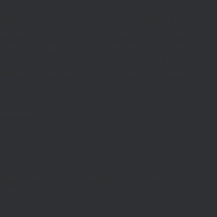
Además, al optar por un casino regulado, tienes
acceso a muchas más opciones de pago seguras y
rápidas, lo que facilita tu experiencia de juego. No
dudes en informarte sobre las licencias y
certificaciones de los casinos que consideras
visitar.
Related Posts
Condimentum adipiscing vel neque dis nam
parturient orci at scelerisque neque dis nam
parturient.