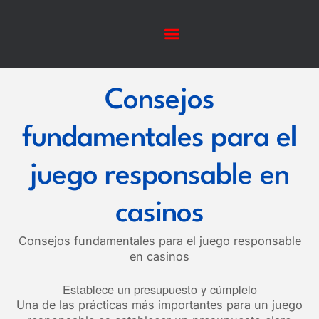
Consejos
fundamentales para el
juego responsable en
casinos
Consejos fundamentales para el juego responsable
en casinos
Establece un presupuesto y cúmplelo
Una de las prácticas más importantes para un juego