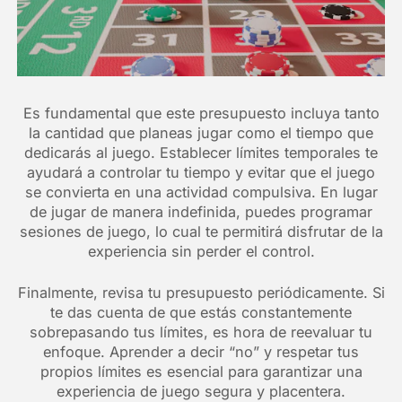
Es fundamental que este presupuesto incluya tanto
la cantidad que planeas jugar como el tiempo que
dedicarás al juego. Establecer límites temporales te
ayudará a controlar tu tiempo y evitar que el juego
se convierta en una actividad compulsiva. En lugar
de jugar de manera indefinida, puedes programar
sesiones de juego, lo cual te permitirá disfrutar de la
experiencia sin perder el control.
Finalmente, revisa tu presupuesto periódicamente. Si
te das cuenta de que estás constantemente
sobrepasando tus límites, es hora de reevaluar tu
enfoque. Aprender a decir “no” y respetar tus
propios límites es esencial para garantizar una
experiencia de juego segura y placentera.