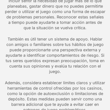
incluir sentir la necesidad de jugar más de lo que
planeabas, gastar dinero que no puedes permitirte
perder o utilizar el juego como una forma de escapar
de problemas personales. Reconocer estas señales
a tiempo puede ayudarte a tomar acción antes de
que la situación se vuelva crítica.
También es útil tener un sistema de apoyo. Hablar
con amigos o familiares sobre tus hábitos de juego
puede proporcionarte una perspectiva externa y
ayudarte a identificar comportamientos de riesgo. Si
tus seres queridos expresan preocupación, toma en
cuenta sus opiniones y evalúa tu relación con el
juego.
Además, considera establecer límites claros y utilizar
herramientas de control ofrecidas por los casinos,
como la opción de autoexclusión o limitaciones de
depósito. Estas medidas pueden servir como una
barrera adicional que te ayude a evitar caer en
patrones de juego problemáticos.