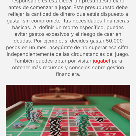
responsable es establecer un presupuesto claro
antes de comenzar a jugar. Este presupuesto debe
reflejar la cantidad de dinero que estás dispuesto a
gastar sin comprometer tus necesidades financieras
básicas. Al definir un monto específico, puedes
evitar gastos excesivos y el riesgo de caer en
deudas. Por ejemplo, si decides gastar 50.000
pesos en un mes, asegúrate de no superar esa cifra,
independientemente de las circunstancias del juego.
También puedes optar por visitar
jugabet
para
obtener más recursos y consejos sobre gestión
financiera.