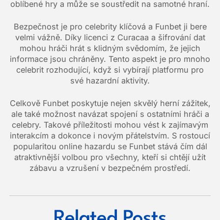
oblíbené hry a může se soustředit na samotné hraní.
Bezpečnost je pro celebrity klíčová a Funbet ji bere
velmi vážně. Díky licenci z Curacaa a šifrování dat
mohou hráči hrát s klidným svědomím, že jejich
informace jsou chráněny. Tento aspekt je pro mnoho
celebrit rozhodující, když si vybírají platformu pro
své hazardní aktivity.
Celkově Funbet poskytuje nejen skvělý herní zážitek,
ale také možnost navázat spojení s ostatními hráči a
celebry. Takové příležitosti mohou vést k zajímavým
interakcím a dokonce i novým přátelstvím. S rostoucí
popularitou online hazardu se Funbet stává čím dál
atraktivnější volbou pro všechny, kteří si chtějí užít
zábavu a vzrušení v bezpečném prostředí.
Related Posts