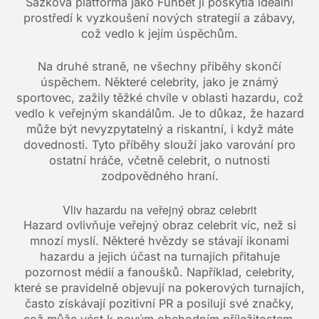
Sázková platforma jako Funbet jí poskytla ideální
prostředí k vyzkoušení nových strategií a zábavy,
což vedlo k jejím úspěchům.
Na druhé straně, ne všechny příběhy skončí
úspěchem. Některé celebrity, jako je známý
sportovec, zažily těžké chvíle v oblasti hazardu, což
vedlo k veřejným skandálům. Je to důkaz, že hazard
může být nevyzpytatelný a riskantní, i když máte
dovednosti. Tyto příběhy slouží jako varování pro
ostatní hráče, včetně celebrit, o nutnosti
zodpovědného hraní.
Vliv hazardu na veřejný obraz celebrit
Hazard ovlivňuje veřejný obraz celebrit víc, než si
mnozí myslí. Některé hvězdy se stávají ikonami
hazardu a jejich účast na turnajích přitahuje
pozornost médií a fanoušků. Například, celebrity,
které se pravidelně objevují na pokerových turnajích,
často získávají pozitivní PR a posilují své značky,
což může vést k novým obchodním příležitostem.