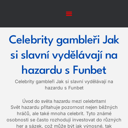
Celebrity gambleři Jak
si slavní vydělávají na
hazardu s Funbet
Celebrity gambleři Jak si slavní vydělávají na
hazardu s Funbet
Úvod do světa hazardu mezi celebritami
Svět hazardu přitahuje pozornost nejen běžných
hráčů, ale také mnoha celebrit. Tyto známé
osobnosti se často rozhodují investovat do různých
her a sázek, což může být jak výnosné, tak