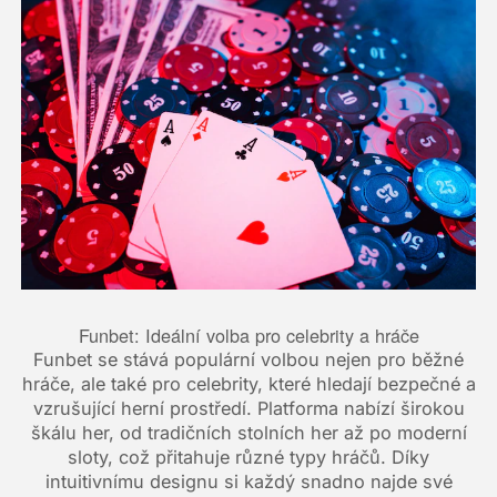
Funbet: Ideální volba pro celebrity a hráče
Funbet se stává populární volbou nejen pro běžné
hráče, ale také pro celebrity, které hledají bezpečné a
vzrušující herní prostředí. Platforma nabízí širokou
škálu her, od tradičních stolních her až po moderní
sloty, což přitahuje různé typy hráčů. Díky
intuitivnímu designu si každý snadno najde své