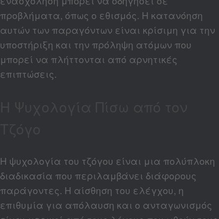
ενασχόληση μπορεί να οδηγήσει σε
προβλήματα, όπως ο εθισμός. Η κατανόηση
αυτών των παραγόντων είναι κρίσιμη για την
υποστήριξη και την πρόληψη ατόμων που
μπορεί να πλήττονται από αρνητικές
επιπτώσεις.
Η Ψυχολογία Πίσω από τον
Τζόγο
Η ψυχολογία του τζόγου είναι μια πολύπλοκη
διαδικασία που περιλαμβάνει διάφορους
παράγοντες. Η αίσθηση του ελέγχου, η
επιθυμία για απόλαυση και ο ανταγωνισμός