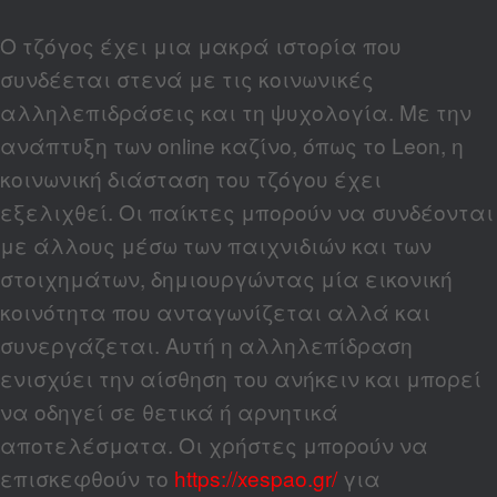
Ο τζόγος έχει μια μακρά ιστορία που
συνδέεται στενά με τις κοινωνικές
αλληλεπιδράσεις και τη ψυχολογία. Με την
ανάπτυξη των online καζίνο, όπως το Leon, η
κοινωνική διάσταση του τζόγου έχει
εξελιχθεί. Οι παίκτες μπορούν να συνδέονται
με άλλους μέσω των παιχνιδιών και των
στοιχημάτων, δημιουργώντας μία εικονική
κοινότητα που ανταγωνίζεται αλλά και
συνεργάζεται. Αυτή η αλληλεπίδραση
ενισχύει την αίσθηση του ανήκειν και μπορεί
να οδηγεί σε θετικά ή αρνητικά
αποτελέσματα. Οι χρήστες μπορούν να
επισκεφθούν το
https://xespao.gr/
για