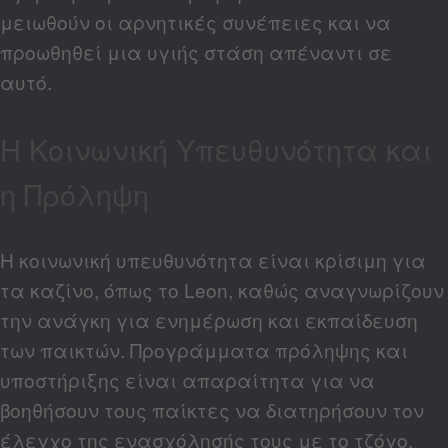
μειωθούν οι αρνητικές συνέπειες και να
προωθηθεί μια υγιής στάση απέναντι σε
αυτό.
Η Κοινωνική Υπευθυνότητα και
η Πρόληψη
Η κοινωνική υπευθυνότητα είναι κρίσιμη για
τα καζίνο, όπως το Leon, καθώς αναγνωρίζουν
την ανάγκη για ενημέρωση και εκπαίδευση
των παικτών. Προγράμματα πρόληψης και
υποστήριξης είναι απαραίτητα για να
βοηθήσουν τους παίκτες να διατηρήσουν τον
έλεγχο της ενασχόλησής τους με το τζόγο.