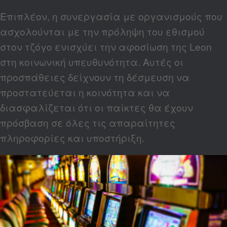
Επιπλέον, η συνεργασία με οργανισμούς που
ασχολούνται με την πρόληψη του εθισμού
στον τζόγο ενισχύει την αφοσίωση της Leon
στη κοινωνική υπευθυνότητα. Αυτές οι
προσπάθειες δείχνουν τη δέσμευση να
προστατεύεται η κοινότητα και να
διασφαλίζεται ότι οι παίκτες θα έχουν
πρόσβαση σε όλες τις απαραίτητες
πληροφορίες και υποστήριξη.