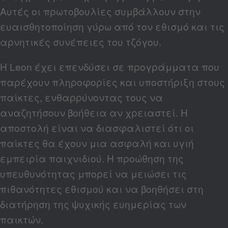
Αυτές οι πρωτοβουλίες συμβάλλουν στην
ευαισθητοποίηση γύρω από τον εθισμό και τις
αρνητικές συνέπειες του τζόγου.
Η Leon έχει επενδύσει σε προγράμματα που
παρέχουν πληροφορίες και υποστήριξη στους
παίκτες, ενθαρρύνοντας τους να
αναζητήσουν βοήθεια αν χρειαστεί. Η
αποστολή είναι να διασφαλιστεί ότι οι
παίκτες θα έχουν μια ασφαλή και υγιή
εμπειρία παιχνιδιού. Η προώθηση της
υπευθυνότητας μπορεί να μειώσει τις
πιθανότητες εθισμού και να βοηθήσει στη
διατήρηση της ψυχικής ευημερίας των
παικτών.