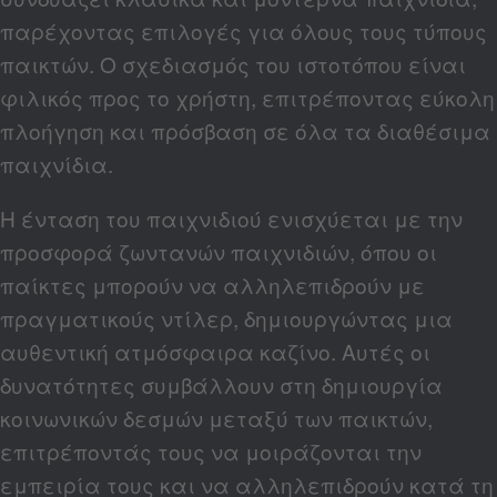
παρέχοντας επιλογές για όλους τους τύπους
παικτών. Ο σχεδιασμός του ιστοτόπου είναι
φιλικός προς το χρήστη, επιτρέποντας εύκολη
πλοήγηση και πρόσβαση σε όλα τα διαθέσιμα
παιχνίδια.
Η ένταση του παιχνιδιού ενισχύεται με την
προσφορά ζωντανών παιχνιδιών, όπου οι
παίκτες μπορούν να αλληλεπιδρούν με
πραγματικούς ντίλερ, δημιουργώντας μια
αυθεντική ατμόσφαιρα καζίνο. Αυτές οι
δυνατότητες συμβάλλουν στη δημιουργία
κοινωνικών δεσμών μεταξύ των παικτών,
επιτρέποντάς τους να μοιράζονται την
εμπειρία τους και να αλληλεπιδρούν κατά τη