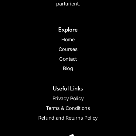
parturient.
Explore
Home
Courses
Contact
Blog
Useful Links
Privacy Policy
Terms & Conditions
Refund and Returns Policy