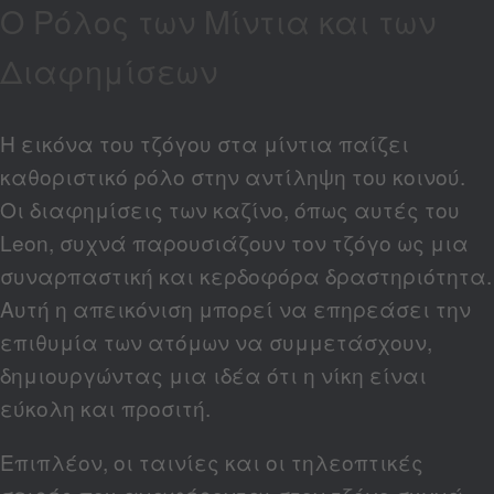
Ο Ρόλος των Μίντια και των
Διαφημίσεων
Η εικόνα του τζόγου στα μίντια παίζει
καθοριστικό ρόλο στην αντίληψη του κοινού.
Οι διαφημίσεις των καζίνο, όπως αυτές του
Leon, συχνά παρουσιάζουν τον τζόγο ως μια
συναρπαστική και κερδοφόρα δραστηριότητα.
Αυτή η απεικόνιση μπορεί να επηρεάσει την
επιθυμία των ατόμων να συμμετάσχουν,
δημιουργώντας μια ιδέα ότι η νίκη είναι
εύκολη και προσιτή.
Επιπλέον, οι ταινίες και οι τηλεοπτικές