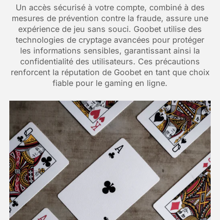
Un accès sécurisé à votre compte, combiné à des
mesures de prévention contre la fraude, assure une
expérience de jeu sans souci. Goobet utilise des
technologies de cryptage avancées pour protéger
les informations sensibles, garantissant ainsi la
confidentialité des utilisateurs. Ces précautions
renforcent la réputation de Goobet en tant que choix
fiable pour le gaming en ligne.