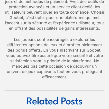
jeux et de méthodes de paiement. Avec des outils de
protection avancés et un service client dédié, les
utilisateurs peuvent jouer en toute confiance. Choisir
Goobet, c’est opter pour une plateforme qui met
l’accent sur la sécurité et l’expérience utilisateur, tout
en offrant des possibilités de gains intéressants.
Les joueurs sont encouragés à explorer les
différentes options de jeux et à profiter pleinement
des bonus offerts. En vous inscrivant sur Goobet,
vous pouvez être assuré que votre sécurité et votre
satisfaction sont la priorité de la plateforme. Ne
manquez pas cette occasion de découvrir un
univers de jeux captivants tout en vous protégeant
efficacement.
Related Posts