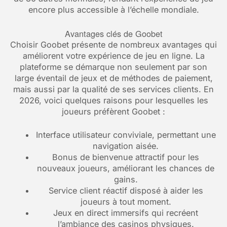
encore plus accessible à l’échelle mondiale.
Avantages clés de Goobet
Choisir Goobet présente de nombreux avantages qui
améliorent votre expérience de jeu en ligne. La
plateforme se démarque non seulement par son
large éventail de jeux et de méthodes de paiement,
mais aussi par la qualité de ses services clients. En
2026, voici quelques raisons pour lesquelles les
joueurs préfèrent Goobet :
Interface utilisateur conviviale, permettant une
navigation aisée.
Bonus de bienvenue attractif pour les
nouveaux joueurs, améliorant les chances de
gains.
Service client réactif disposé à aider les
joueurs à tout moment.
Jeux en direct immersifs qui recréent
l’ambiance des casinos physiques.