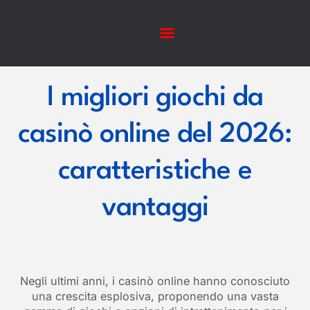
I migliori giochi da
casinò online del 2026:
caratteristiche e
vantaggi
Negli ultimi anni, i casinò online hanno conosciuto
una crescita esplosiva, proponendo una vasta